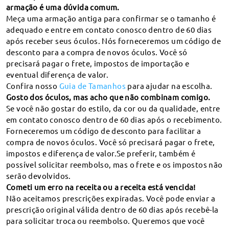
armação é uma dúvida comum.
Meça uma armação antiga para confirmar se o tamanho é
adequado e entre em contato conosco dentro de 60 dias
após receber seus óculos. Nós forneceremos um código de
Compre
desconto para a compra de novos óculos. Você só
precisará pagar o frete, impostos de importação e
Firmoo
eventual diferença de valor.
Confira nosso
Guia de Tamanhos
para ajudar na escolha.
Gosto dos óculos, mas acho que não combinam comigo.
Ajuda
Se você não gostar do estilo, da cor ou da qualidade, entre
em contato conosco dentro de 60 dias após o recebimento.
País / Região
Forneceremos um código de desconto para facilitar a
compra de novos óculos. Você só precisará pagar o frete,
Métodos de Pagamento
impostos e diferença de valor.Se preferir, também é
possível solicitar reembolso, mas o frete e os impostos não
serão devolvidos.
Cometi um erro na receita ou a receita está vencida!
Não aceitamos prescrições expiradas. Você pode enviar a
Direitos autorais ©
2026
Ótica Online Firmoo.
prescrição original válida dentro de 60 dias após recebê-la
para solicitar troca ou reembolso. Queremos que você