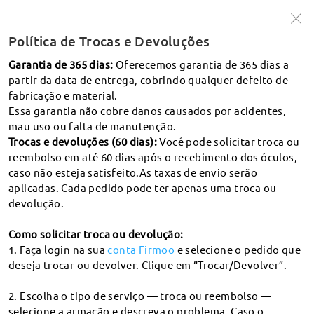
2 POR 1 e -15% off em lentes extras ！
Código:
MY2X1
Política de Trocas e Devoluções
APROVEITE >
Garantia de 365 dias:
Oferecemos garantia de 365 dias a
partir da data de entrega, cobrindo qualquer defeito de
fabricação e material.
Essa garantia não cobre danos causados por acidentes,
ATÉ 4X SEM JUROS NO CARTÃO DE CRÉDITO
mau uso ou falta de manutenção.
pesquisa
Trocas e devoluções (60 dias):
Você pode solicitar troca ou
O que é a DP
reembolso em até 60 dias após o recebimento dos óculos,
caso não esteja satisfeito.As taxas de envio serão
aplicadas. Cada pedido pode ter apenas uma troca ou
Devoluções
devolução.
Política de Trocas e Devoluções
Como solicitar troca ou devolução:
1. Faça login na sua
conta Firmoo
e selecione o pedido que
Onde doar os meus óculos?
deseja trocar ou devolver. Clique em “Trocar/Devolver”.
Como solicitar trocas e devoluções?
2. Escolha o tipo de serviço — troca ou reembolso —
Quando vou receber o reembolso?
selecione a armação e descreva o problema. Caso o