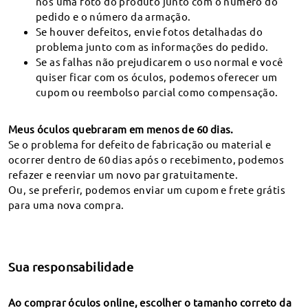
nos uma foto do produto junto com o número do
Rastrear o meu pedido
Têm lentes de prisma?
pedido e o número da armação.
*São tomadas precauções em nosso site para
Se houver defeitos, envie fotos detalhadas do
Que tipo de lentes bifocais usam?
proteger suas informações.
problema junto com as informações do pedido.
Lentes Esféricas vs. Asféricas (vídeo)
Se as falhas não prejudicarem o uso normal e você
quiser ficar com os óculos, podemos oferecer um
FAQ – Lentes especiais (também conhecidas como
lentes descentralizadas)
cupom ou reembolso parcial como compensação.
Sugestões & Feedback
Meus óculos quebraram em menos de 60 dias.
Se o problema for defeito de fabricação ou material e
ocorrer dentro de 60 dias após o recebimento, podemos
refazer e reenviar um novo par gratuitamente.
Ou, se preferir, podemos enviar um cupom e frete grátis
Devolução e Troca por 60 dias
para uma nova compra.
Os óculos não satisfatórios podem ser trocados
ou reembolsados no prazo de 60 dias após a sua
recepção.
Sua responsabilidade
Garantia de 365 dias
Cobrir qualquer possível defeito nos materiais e
Ao comprar óculos online, escolher o tamanho correto da
na mão-de-obra.