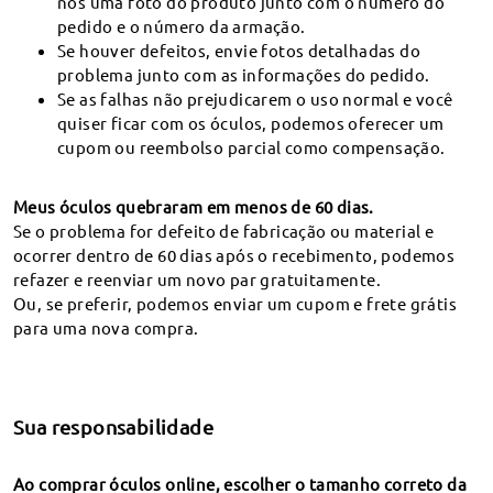
nos uma foto do produto junto com o número do
Rastrear o meu pedido
pedido e o número da armação.
*São tomadas precauções em nosso site para
Se houver defeitos, envie fotos detalhadas do
proteger suas informações.
problema junto com as informações do pedido.
Se as falhas não prejudicarem o uso normal e você
quiser ficar com os óculos, podemos oferecer um
cupom ou reembolso parcial como compensação.
Sugestões & Feedback
Meus óculos quebraram em menos de 60 dias.
Se o problema for defeito de fabricação ou material e
ocorrer dentro de 60 dias após o recebimento, podemos
refazer e reenviar um novo par gratuitamente.
Ou, se preferir, podemos enviar um cupom e frete grátis
Devolução e Troca por 60 dias
para uma nova compra.
Os óculos não satisfatórios podem ser trocados
ou reembolsados no prazo de 60 dias após a sua
recepção.
Sua responsabilidade
Garantia de 365 dias
Cobrir qualquer possível defeito nos materiais e
Ao comprar óculos online, escolher o tamanho correto da
na mão-de-obra.