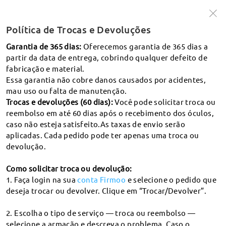
2 POR 1 e -15% off em lentes extras ！
Código:
MY2X1
Política de Trocas e Devoluções
APROVEITE >
Garantia de 365 dias:
Oferecemos garantia de 365 dias a
partir da data de entrega, cobrindo qualquer defeito de
fabricação e material.
Essa garantia não cobre danos causados por acidentes,
ATÉ 4X SEM JUROS NO CARTÃO DE CRÉDITO
mau uso ou falta de manutenção.
pesquisa
Trocas e devoluções (60 dias):
Você pode solicitar troca ou
O que é a DP
reembolso em até 60 dias após o recebimento dos óculos,
caso não esteja satisfeito.As taxas de envio serão
aplicadas. Cada pedido pode ter apenas uma troca ou
Envio e rastreamento
devolução.
Como posso acompanhar meu pedido?
Como solicitar troca ou devolução:
Prescrição
1. Faça login na sua
conta Firmoo
e selecione o pedido que
Quanto tempo demorará a minha encomenda a ser
deseja trocar ou devolver. Clique em “Trocar/Devolver”.
entregue?
O que é a DP?
Lentes
Em que países/regiões entregam? Que serviço de
2. Escolha o tipo de serviço — troca ou reembolso —
Como é que leio a minha receita?
correio utilizam? Quanto tempo demora a entrega?
selecione a armação e descreva o problema. Caso o