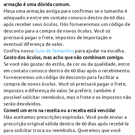
armação é uma dúvida comum.
Meça uma armação antiga para confirmar se o tamanho é
adequado e entre em contato conosco dentro de 60 dias
após receber seus óculos. Nós forneceremos um código de
Compre
desconto para a compra de novos óculos. Você só
precisará pagar o frete, impostos de importação e
Firmoo
eventual diferença de valor.
Confira nosso
Guia de Tamanhos
para ajudar na escolha.
Gosto dos óculos, mas acho que não combinam comigo.
Ajuda
Se você não gostar do estilo, da cor ou da qualidade, entre
em contato conosco dentro de 60 dias após o recebimento.
País / Região
Forneceremos um código de desconto para facilitar a
compra de novos óculos. Você só precisará pagar o frete,
Métodos de Pagamento
impostos e diferença de valor.Se preferir, também é
possível solicitar reembolso, mas o frete e os impostos não
serão devolvidos.
Cometi um erro na receita ou a receita está vencida!
Não aceitamos prescrições expiradas. Você pode enviar a
Direitos autorais ©
2026
Ótica Online Firmoo.
prescrição original válida dentro de 60 dias após recebê-la
para solicitar troca ou reembolso. Queremos que você