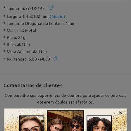
Tamanho:
57-18-145
Largura Total:
132 mm
(
Médio
)
Tamanho Diagonal da Lente:
57 mm
Material:
Metal
Peso:
21g
Bifocal:
Não
Mola Articulada:
Não
Rx Range:
-6.00~+4.00
Comentários de clientes
Compartilhe sua experiência de compra para ajudar os outros a
obterem óculos satisfatórios.
×
Escrever uma Avaliação