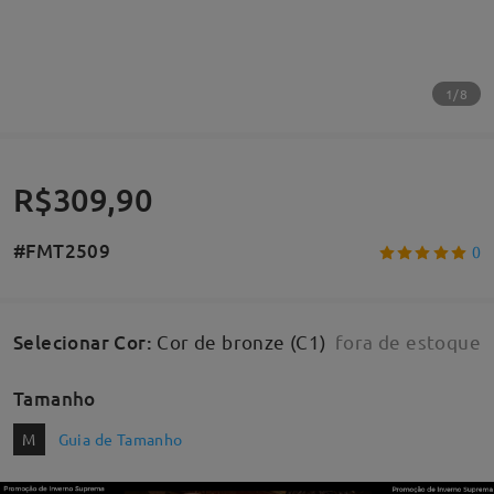
1/8
R$309,90
#FMT2509
0
Selecionar Cor
:
Cor de bronze (C1)
fora de estoque
Tamanho
M
Guia de Tamanho