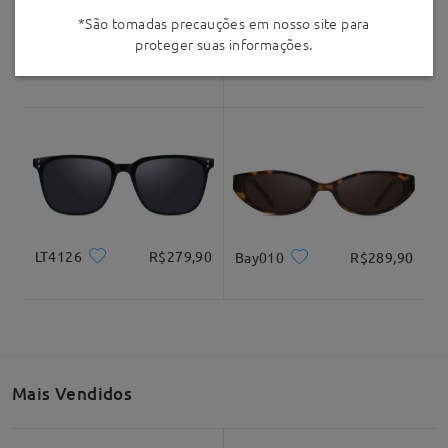
*São tomadas precauções em nosso site para
proteger suas informações.
S94146
R$279,90
S62099
R$289,90
LT4126
R$279,90
Bay010
R$289,90
Mais Vendidos