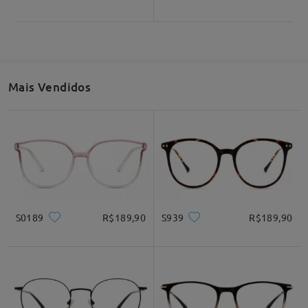
132mm/ 5.20pol
143mm/ 5.63pol
Mais Vendidos
Largura da Lente
Altura da Lente
Largura da Ponte
56mm/ 2.20pol
52mm/ 2.05pol
15mm/ 0.59pol
Formas de Rosto Recomendadas
S0189
R$189,90
S939
R$189,90
Quadrado
Redondo
Coração
Diamante
Ovalado
* Somente para Referência