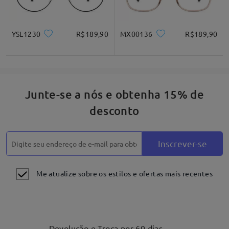
Ilustração do produto
YSL1230
R$189,90
MX00136
R$189,90
Junte-se a nós e obtenha 15% de
desconto
Inscrever-se
Me atualize sobre os estilos e ofertas mais recentes
Devolução e Troca por 60 dias