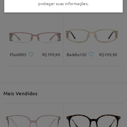
Punk014
R$199,90
proteger suas informações.
Plaid005
R$199,90
Baddie102
R$199,90
Mais Vendidos