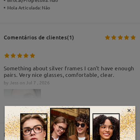
Bifocal/Progressiva:
Não
Mola Articulada:
Não
Comentários de clientes(1)
Something about silver frames I can't have enough
pairs. Very nice glasses, comfortable, clear.
by
Jess
on
Jul 7 , 2026
×
MOSTRAR MAIS
Entrega