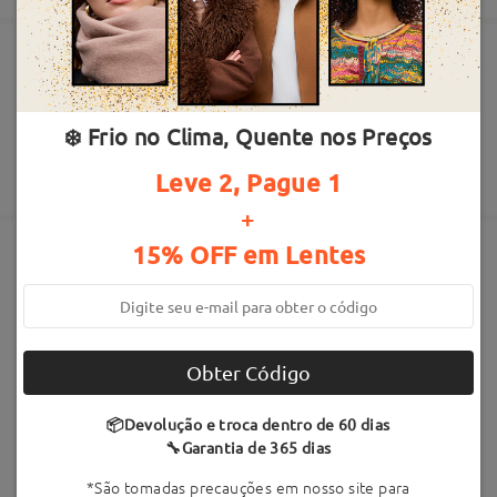
Pedido realizado
Revestimento resistente ao aranhão incluído
Devolução e Troca por 60 dias
tempo de processamento
❄️ Frio no Clima, Quente nos Preços
Garantia de 365 dias
Escrever uma Avaliação
1-12 dias úteis
detalhes
Até 4x sem juros
Leve 2, Pague 1
+
Enviado
15% OFF em Lentes
tempo de envio
Armações Semelhantes
20-30 dias úteis
detalhes
Obter Código
Entregue
📦Devolução e troca dentro de 60 dias
🔧Garantia de 365 dias
*São tomadas precauções em nosso site para
Thread6
R$199,90