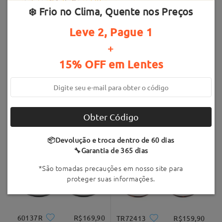
Enviado
❄️ Frio no Clima, Quente nos Preços
Leve 2, Pague 1
tempo de envio
Armações Semelhantes
20-30 dias úteis
detalhes
+
15% OFF em Lentes
Entregue
Obter Código
DBSN62320
R$189,90
TR30992
R$159,90
📦Devolução e troca dentro de 60 dias
🔧Garantia de 365 dias
*São tomadas precauções em nosso site para
proteger suas informações.
60137R
R$169,90
TR72413
R$159,90