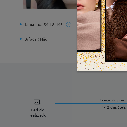
Tamanho:
Largura T
54-18-145
Bifocal:
Não
Mola Arti
tempo de proc
1-12 dias úteis
Pedido
realizado