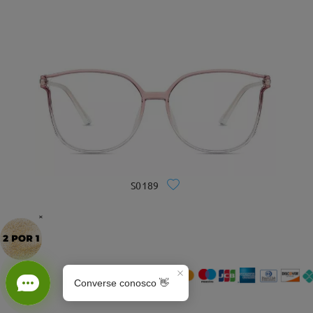
S0189
×