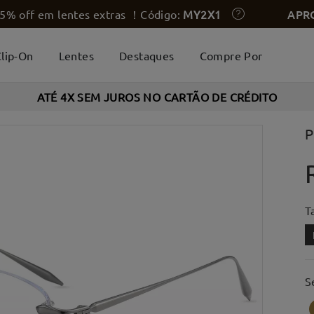
APR
5% off em lentes extras ！Código:
MY2X1
lip-On
Lentes
Destaques
Compre Por
ATÉ 4X SEM JUROS NO CARTÃO DE CRÉDITO
P
T
S