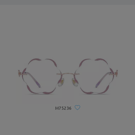
M75236