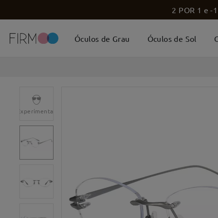
2 POR 1 e -1
Óculos de Grau
Óculos de Sol
C
Experimentar