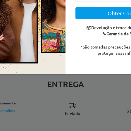
Obter Có
otal:
138 mm
(
Grande
)
Tamanho Diagonal da Lente:
5
📦Devolução e troca d
🔧Garantia de 
culada:
Não
Material:
Titânio
*São tomadas precauções 
proteger suas in
ENTREGA
essamento
detalhes
2
Enviado