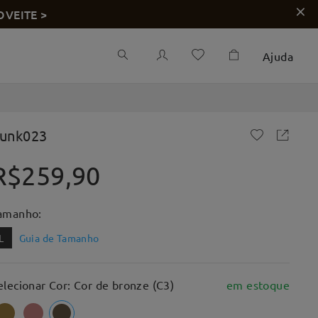
OVEITE >
Ajuda
unk023
R$259,90
amanho:
L
Guia de Tamanho
elecionar Cor: Cor de bronze (C3)
em estoque