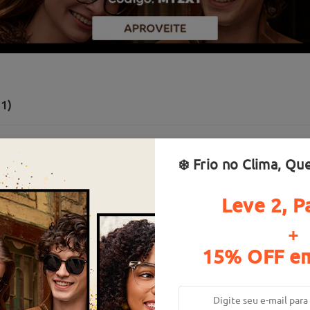
1)
❄️ Frio no Clima, Qu
Leve 2, P
+
15% OFF em