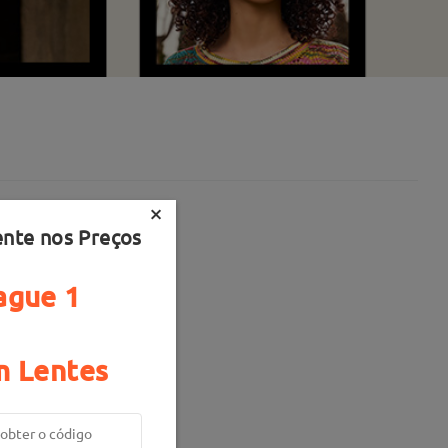
×
ente nos Preços
ague 1
 Lentes