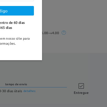
digo
5 mm
Peso:
14g
entro de 60 dias
365 dias
Rx Range:
-6.00~+4.00
em nosso site para
formações.
tempo de envio
0-30 dias úteis
detalhes
Entregue