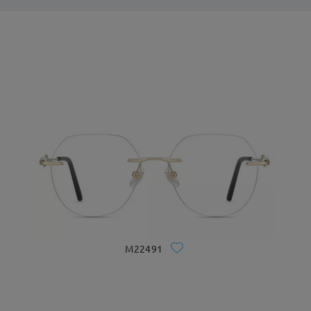
M22491