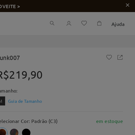
OVEITE >
Ajuda
unk007
R$219,90
amanho:
M
Guia de Tamanho
elecionar Cor: Padrão (C3)
em estoque