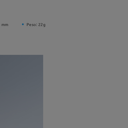
4 mm
Peso:
22g