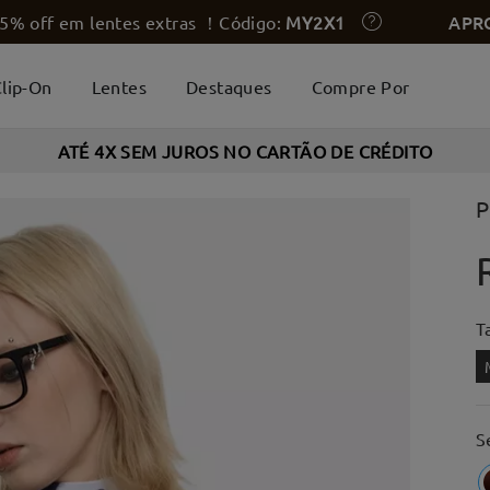
APR
5% off em lentes extras ！Código:
MY2X1
lip-On
Lentes
Destaques
Compre Por
ATÉ 4X SEM JUROS NO CARTÃO DE CRÉDITO
P
T
S