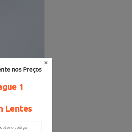
×
ente nos Preços
ague 1
 Lentes