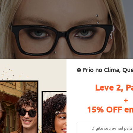
❄️ Frio no Clima, Qu
Leve 2, P
+
15% OFF em