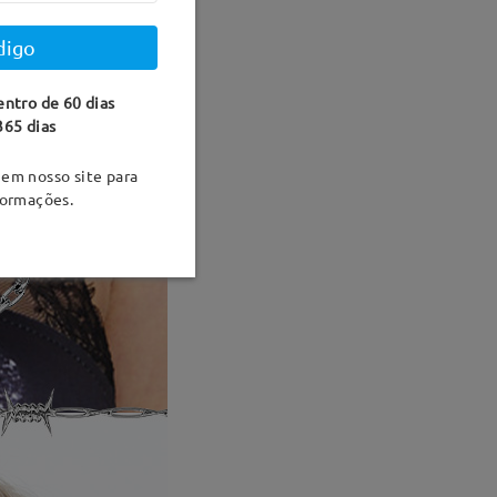
digo
entro de 60 dias
365 dias
em nosso site para
formações.