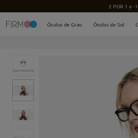
2 POR 1 e -1
Óculos de Grau
Óculos de Sol
C
Experimentar