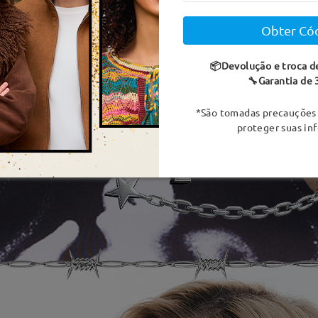
Obter Có
📦Devolução e troca d
🔧Garantia de 
*São tomadas precauções 
proteger suas in