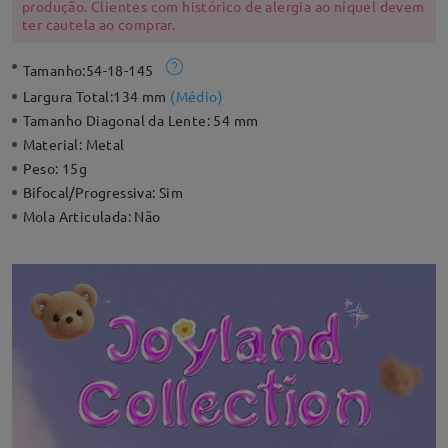
produção. Clientes com histórico de alergia ao níquel devem
ter cautela ao comprar.
Tamanho:
54-18-145
Largura Total:
134 mm
(
Médio
)
Tamanho Diagonal da Lente:
54 mm
Material:
Metal
Peso:
15g
Bifocal/Progressiva:
Sim
Mola Articulada:
Não