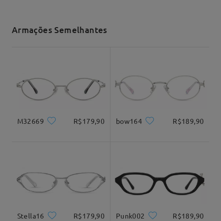
tempo de envio
Armações Semelhantes
20-30 dias úteis
detalhes
Entregue
M32669
R$179,90
bow164
R$189,90
Leia todas as
avaliações
Escrever uma Avaliação
Stella16
R$179,90
Punk002
R$189,90