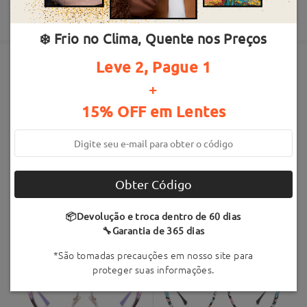
1-12 dias úteis
detalhes
Até 4x sem juros
❄️ Frio no Clima, Quente nos Preços
Enviado
Leve 2, Pague 1
+
tempo de envio
Armações Semelhantes
20-30 dias úteis
detalhes
15% OFF em Lentes
Entregue
Obter Código
Judy116
R$189,90
Fiona23516
R$189,90
📦Devolução e troca dentro de 60 dias
🔧Garantia de 365 dias
*São tomadas precauções em nosso site para
proteger suas informações.