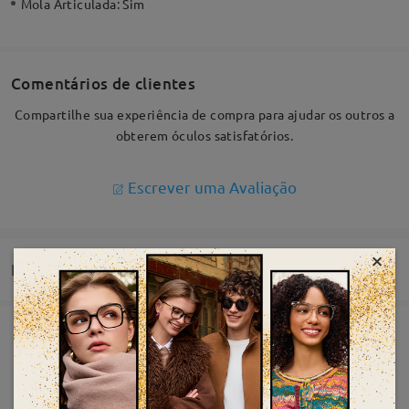
Mola Articulada:
Sim
Comentários de clientes
Compartilhe sua experiência de compra para ajudar os outros a
obterem óculos satisfatórios.
Escrever uma Avaliação
×
Entrega
Pedido realizado
Revestimento resistente ao aranhão incluído
Devolução e Troca por 60 dias
tempo de processamento
Garantia de 365 dias