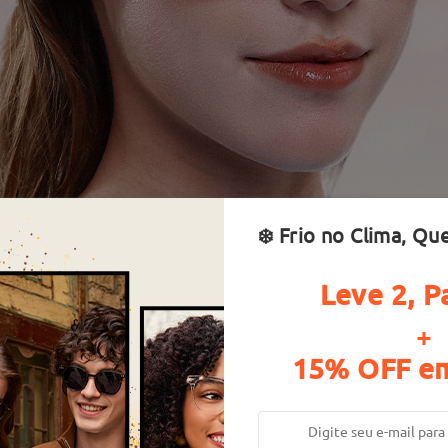
❄️ Frio no Clima, Qu
Leve 2, P
+
15% OFF em