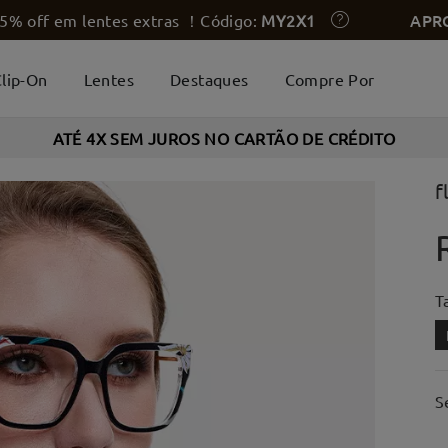
APR
5% off em lentes extras ！Código:
MY2X1
lip-On
Lentes
Destaques
Compre Por
ATÉ 4X SEM JUROS NO CARTÃO DE CRÉDITO
f
T
S