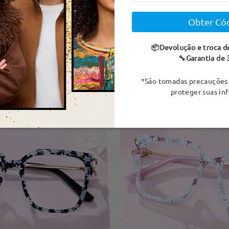
Obter Có
📦Devolução e troca d
🔧Garantia de 
*São tomadas precauções 
proteger suas in