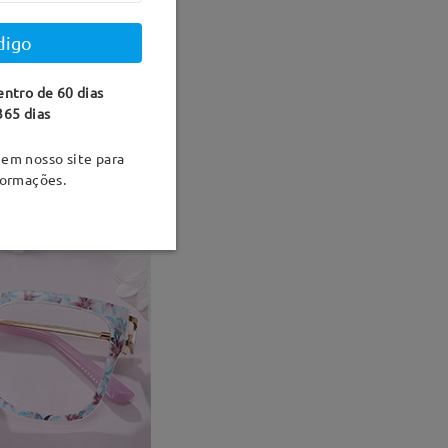
digo
entro de 60 dias
365 dias
em nosso site para
formações.