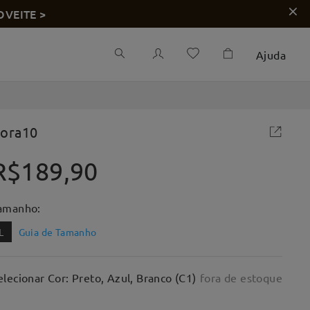
OVEITE >
Ajuda
lora10
R$189,90
amanho:
L
Guia de Tamanho
elecionar Cor: Preto, Azul, Branco (C1)
fora de estoque