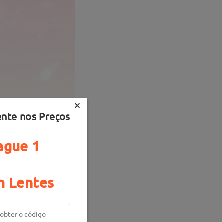
×
ente nos Preços
ague 1
 Lentes