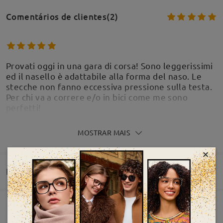
Comentários de clientes(2)
Provati oggi in una gara di corsa! Sono leggerissimi
ed il nasello è adattabile alla forma del naso. Le
stecche non fanno eccessiva pressione sulla testa.
Per chi va a correre e/o in bici come me sono
perfetti!
by
Valeria
on
May 31 , 2026
MOSTRAR MAIS
×
Entrega
Ottimi occhiali, mi piacciono moltissimo! Sono
resistenti e davvero molto belli
by
Luca
on
Jan 19 , 2026
Pedido realizado
Revestimento resistente ao aranhão incluído