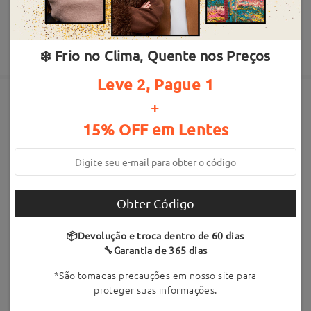
Devolução e Troca por 60 dias
tempo de processamento
Garantia de 365 dias
Escrever uma Avaliação
8 a 11 dias úteis
detalhes
Até 4x sem juros
❄️ Frio no Clima, Quente nos Preços
Enviado
Leve 2, Pague 1
+
tempo de envio
Armações Semelhantes
15% OFF em Lentes
20-30 dias úteis
detalhes
Entregue
Obter Código
📦Devolução e troca dentro de 60 dias
🔧Garantia de 365 dias
G07367
R$559,90
G05838
R$559,90
*São tomadas precauções em nosso site para
proteger suas informações.